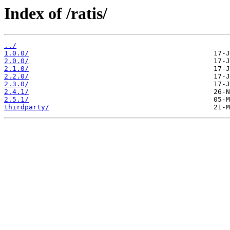
Index of /ratis/
../
1.0.0/
2.0.0/
2.1.0/
2.2.0/
2.3.0/
2.4.1/
2.5.1/
thirdparty/